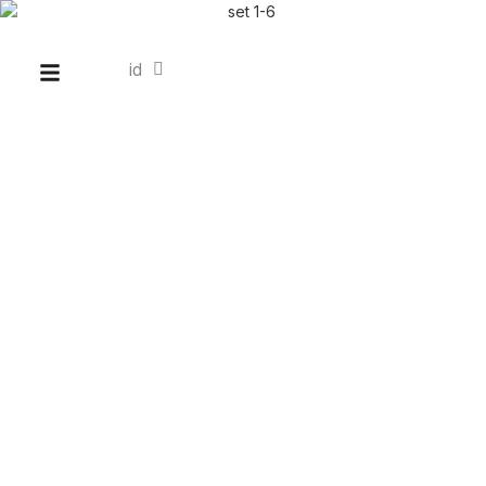
id
en