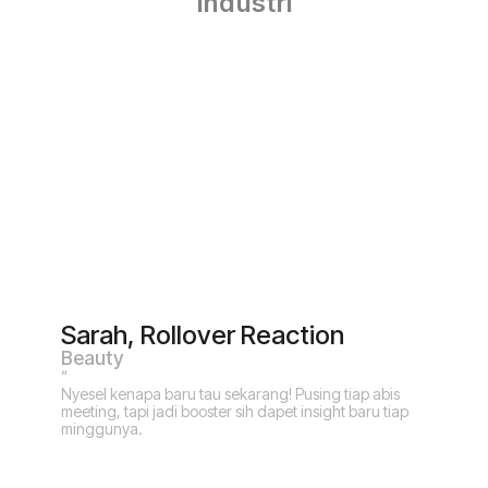
industri
Testimoni
Baca ulasan dari partner yang telah tumbuh bersama kami selama
bertahun-tahun.
Sarah, Rollover Reaction
Beauty
“
Nyesel kenapa baru tau sekarang! Pusing tiap abis
meeting, tapi jadi booster sih dapet insight baru tiap
minggunya.