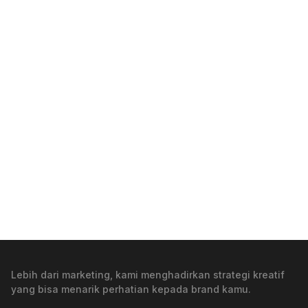
Creative
Performance
Lebih dari marketing, kami menghadirkan strategi kreatif
yang bisa menarik perhatian kepada brand kamu.